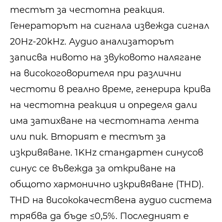
тестът за честотна реакция.
Генераторът на сигнала извежда сигнал
20Hz-20kHz. Аудио анализаторът
записва нивото на звуковото налягане
на високоговорителя при различни
честоти в реално време, генерира крива
на честотна реакция и определя дали
има затихване на честотната лента
или пик. Вторият е тестът за
изкривяване. 1KHz стандартен синусов
синус се въвежда за откриване на
общото хармонично изкривяване (THD).
THD на висококачествена аудио система
трябва да бъде ≤0,5%. Последният е