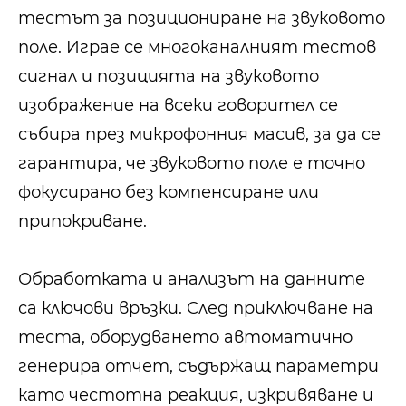
тестът за позициониране на звуковото
поле. Играе се многоканалният тестов
сигнал и позицията на звуковото
изображение на всеки говорител се
събира през микрофонния масив, за да се
гарантира, че звуковото поле е точно
фокусирано без компенсиране или
припокриване.
Обработката и анализът на данните
са ключови връзки. След приключване на
теста, оборудването автоматично
генерира отчет, съдържащ параметри
като честотна реакция, изкривяване и