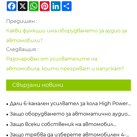
Facebook
X
WhatsApp
Pinterest
LinkedIn
Share
Предишен :
Какви функции има оборудването за аудио за
автомобили?
Следващия :
Разочарован от усилвателите на
автомобила, които прегряват и напускат?
Свързани новини
Дали 6-канален усилвател за кола High Power
Class AB е най-добрият ъпгрейд за
Защо оборудването за автоматично аудио
първокласно аудио изживяване в колата
тестване на акустичния анализатор на
Защо всеки собственик на автомобил
автомобила е от съществено значение за
трябва да обмисли инсталирането на
Защо трябва да изберете автомобилен 4-
тестване на качеството на звука в