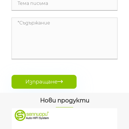
Изпращане

Нови продукти
Автомобилен акустичен