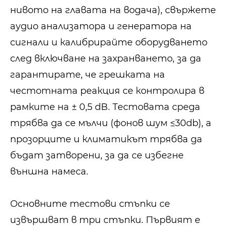
нивото на главата на водача), свържете
аудио анализатора и генератора на
сигнали и калибрирайте оборудването
след включване на захранването, за да
гарантирате, че грешката на
честотната реакция се контролира в
рамките на ± 0,5 dB. Тестовата среда
трябва да се мълчи (фонов шум ≤30db), а
прозорците и климатикът трябва да
бъдат затворени, за да се избегне
външна намеса.
Основните тестови стъпки се
извършват в три стъпки. Първият е