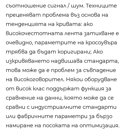
съотношение сигнал / шум. Техниците
преценяват проблема въз основа на
тенденцията на кривата: ако
високочестотната лента затихване е
очевидно, параметрите на кросоувъра
трябва да бъдат коригирани; Ако
изкривяването надвишава стандарта,
това може да е проблем за съвпадение
на високоговорител. Някои оборудване
от висок клас поддържат функция за
сравнение на данни, която може да се
сравни с индустриалните стандарти
или фабричните параметри за бързо
намиране на посоката на оптимизация.