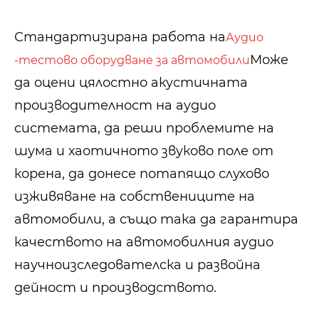
Стандартизирана работа на
Аудио
Може
-тестово оборудване за автомобили
да оцени цялостно акустичната
производителност на аудио
системата, да реши проблемите на
шума и хаотичното звуково поле от
корена, да донесе потапящо слухово
изживяване на собствениците на
автомобили, а също така да гарантира
качеството на автомобилния аудио
научноизследователска и развойна
дейност и производството.