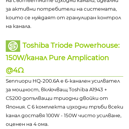
на съответните изходни канали, идеални
за активни потребители на системата,
които се нуждаят от гранулиран контрол
на канала.
Toshiba Triode Powerhouse:
150W/канал Pure Amplication
@4Ω
Sennuopu HQ-200.6A е 6-канален усилвател
за мощност, включващ Toshiba A1943 +
C5200 допълващи триодни двойки от
Япония. С 6 комплекта изходни тръби всеки
канал доставя 100W - 150W чисто усилване,
оценен на 4 ома.