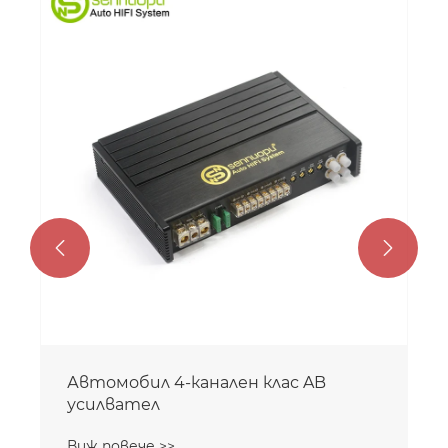


Автомобил 4-канален клас AB
усилвател
Виж повече >>