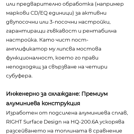
или предварително обработка (например
маркови CD/EQ единици) за активни
двупосочни или 3-посочни настройки,
гарантиращи гъвкавост и рентабилна
настройка. Като чист пост-
амплификатор му липсва мостова
функционалност, което го прави
неподходящ за свързване на четири
субуфера.
Инженерно за охлаждане: Премиум
алуминиева конструкция
Изработен от подсилена алуминиева сплав,
RIGHT Surface Design на HQ-200.6A ускорява
разсейването на топлината в сравнение