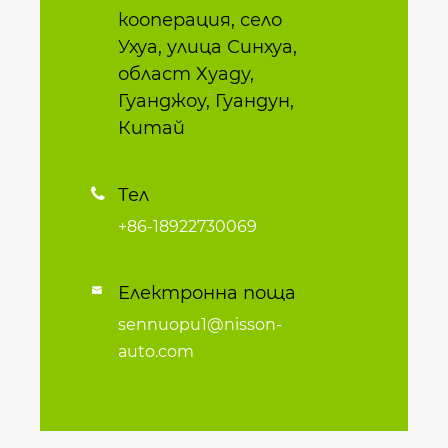
кооперация, село
Ухуа, улица Синхуа,
област Хуаду,
Гуанджоу, Гуандун,
Китай
Тел

+86-18922730069
Електронна поща

sennuopu1@nisson-
auto.com