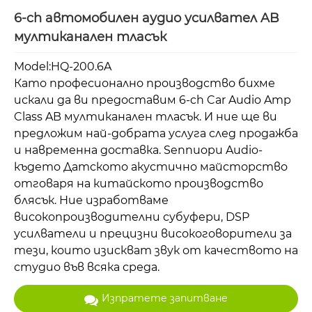
6-ch автомобилен аудио усилвател AB
мултиканален тласък
Model:HQ-200.6A
Като професионално производство бихме
искали да ви предоставим 6-ch Car Audio Amp
Class AB мултиканален тласък. И ние ще ви
предложим най-добрата услуга след продажба
и навременна доставка. Sennuopu Audio-
където Датското акустично майсторство
отговаря на китайското производство
блясък. Ние изработваме
високопроизводителни субуфери, DSP
усилватели и прецизни високоговорители за
тези, които изискват звук от качеството на
студио във всяка среда.
Изпратете запитване