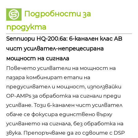
Подробности за
продукта
Sennuopu HQ-200.6a: 6-канален клас AB
чист усилвател-непрецесирана
мощност на сигнала
Повечето усилватели на мощност на
пазара комбинират етапи на
предусилвател и мощност, използвайки
OP-AMPs за обработка на сигнали преди
усилване. Този 6-канален чист усилвател
обаче се фокусира единствено върху
усилването на сигнала, без обработка на
звука. Препоръчваме да го сдвоите с DSP