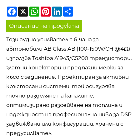
Facebook
X
WhatsApp
Pinterest
LinkedIn
Share
Описание на продукта
Този аудио усилвател с 6-чана за
автомобили AB Class AB (100-150W/CH @4Ω)
използва Toshiba A1943/C5200 транзистори,
златни конектори и предпазни мерки за
късо съединение. Проектиран за активни
кръстосани системи, той осигурява
точно разделяне на каналите,
оптимизирано разсейване на топлина и
надеждност на професионално ниво за DSP-
задвижвани или конфигурации, хранени с
предусилвател.