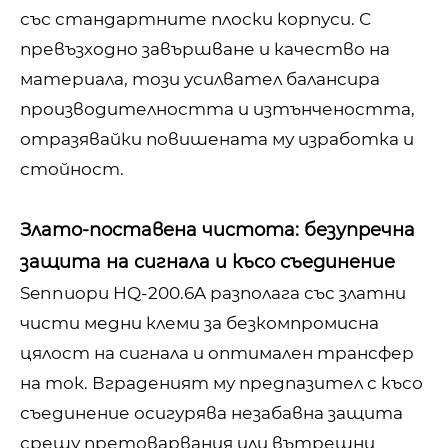
със стандартните плоски корпуси. С
превъзходно завършване и качество на
материала, този усилвател балансира
производителността и изтънчеността,
отразявайки повишената му изработка и
стойност.
Злато-поставена чистота: безупречна
защита на сигнала и късо съединение
Sennuopu HQ-200.6A разполага със златни
чисти медни клеми за безкомпромисна
цялост на сигнала и оптимален трансфер
на ток. Вграденият му предпазител с късо
съединение осигурява незабавна защита
срещу претоварвания или вътрешни