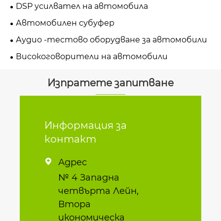
DSP усилвател на автомобила
Автомобилен субуфер
Аудио -тестово оборудване за автомобили
Високоговорители на автомобили
Изпратете запитване
Информация за
контакт
Адрес

№ 4 Западна
четвърта Лейн,
Втора
икономическа