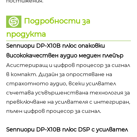
постижения.
Подробности за
продукта
Sennuopu DP-X10B плюс опаковки
висококачествен аудио медиен плейър
Асистериращ и цифров процесор за сигнал
в компакт. Дизайн за опростяване на
страхотното аудио, всеки усилвател
съчетава усъвършенствана технология за
превключване на усилвателя с интегриран,
пълен цифров процесор за сигнал.
Sennuopu DP-X10B плюс DSP с усилвател