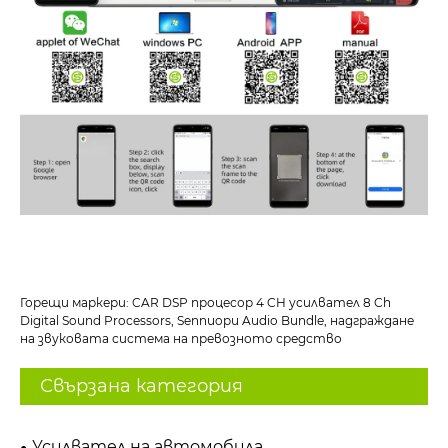
Горещи маркери: CAR DSP процесор 4 CH усилвател 8 Ch
Digital Sound Processors, Sennuopu Audio Bundle, надграждане
на звуковата система на превозното средство
Свързана категория
Усилвател на автомобила