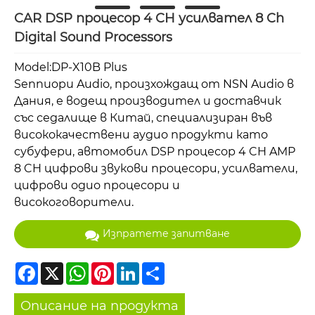
CAR DSP процесор 4 CH усилвател 8 Ch
Digital Sound Processors
Model:DP-X10B Plus
Sennuopu Audio, произхождащ от NSN Audio в
Дания, е водещ производител и доставчик
със седалище в Китай, специализиран във
висококачествени аудио продукти като
субуфери, автомобил DSP процесор 4 CH AMP
8 CH цифрови звукови процесори, усилватели,
цифрови одио процесори и
високоговорители.
Изпратете запитване
Facebook
X
WhatsApp
Pinterest
LinkedIn
Share
Описание на продукта