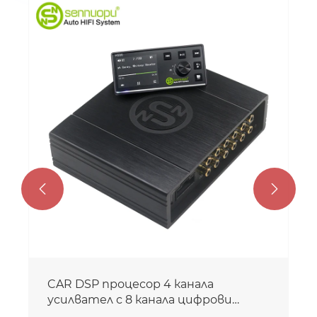
Автоматичен усилвател на
автомобил 8 CH с 10 CH DSP
процесор
Виж повече >>

