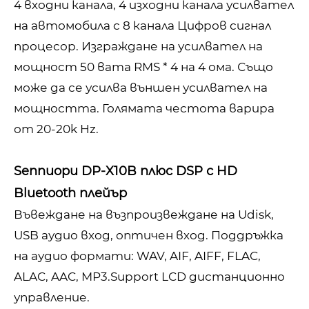
4 входни канала, 4 изходни канала усилвател
на автомобила с 8 канала Цифров сигнал
процесор. Изграждане на усилвател на
мощност 50 вата RMS * 4 на 4 ома. Също
може да се усилва външен усилвател на
мощността. Голямата честота варира
от 20-20k Hz.
Sennuopu DP-X10B плюс DSP с HD
Bluetooth плейър
Въвеждане на възпроизвеждане на Udisk,
USB аудио вход, оптичен вход. Поддръжка
на аудио формати: WAV, AIF, AIFF, FLAC,
ALAC, AAC, MP3.Support LCD дистанционно
управление.