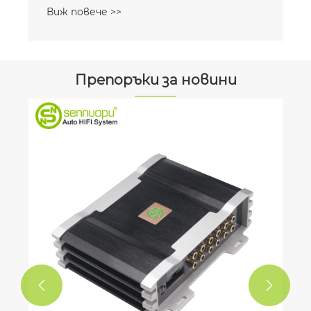
Препоръки за новини
Защо ви е нужен субуфер за кола?
Виж повече >>

