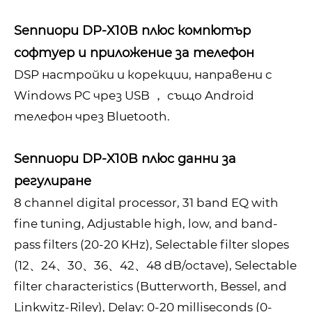
Sennuopu DP-X10B плюс компютър
софтуер и приложение за телефон
DSP настройки и корекции, направени с
Windows PC чрез USB ， също Android
телефон чрез Bluetooth.
Sennuopu DP-X10B плюс данни за
регулиране
8 channel digital processor, 31 band EQ with
fine tuning, Adjustable high, low, and band-
pass filters (20-20 KHz), Selectable filter slopes
(12、24、30、36、42、48 dB/octave), Selectable
filter characteristics (Butterworth, Bessel, and
Linkwitz-Riley), Delay: 0-20 milliseconds (0-