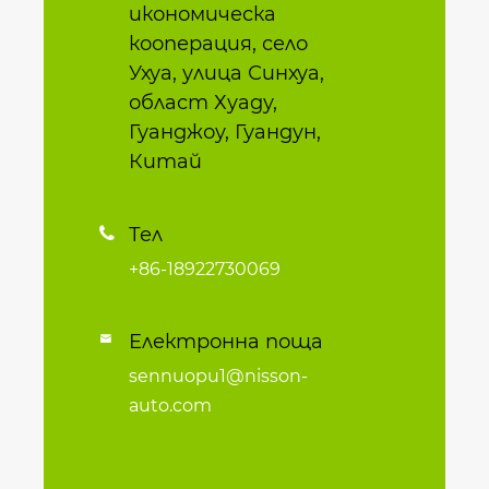
икономическа
кооперация, село
Ухуа, улица Синхуа,
област Хуаду,
Гуанджоу, Гуандун,
Китай
Тел

+86-18922730069
Електронна поща

sennuopu1@nisson-
auto.com