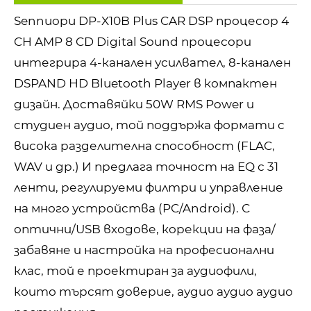
Sennuopu DP-X10B Plus CAR DSP процесор 4
CH AMP 8 CD Digital Sound процесори
интегрира 4-канален усилвател, 8-канален
DSPAND HD Bluetooth Player в компактен
дизайн. Доставяйки 50W RMS Power и
студиен аудио, той поддържа формати с
висока разделителна способност (FLAC,
WAV и др.) И предлага точност на EQ с 31
ленти, регулируеми филтри и управление
на много устройства (PC/Android). С
оптични/USB входове, корекции на фаза/
забавяне и настройка на професионални
клас, той е проектиран за аудиофили,
които търсят доверие, аудио аудио аудио