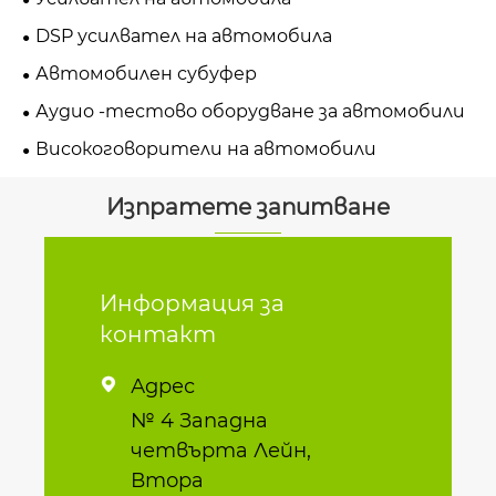
DSP усилвател на автомобила
Автомобилен субуфер
Аудио -тестово оборудване за автомобили
Високоговорители на автомобили
Изпратете запитване
Информация за
контакт
Адрес

№ 4 Западна
четвърта Лейн,
Втора