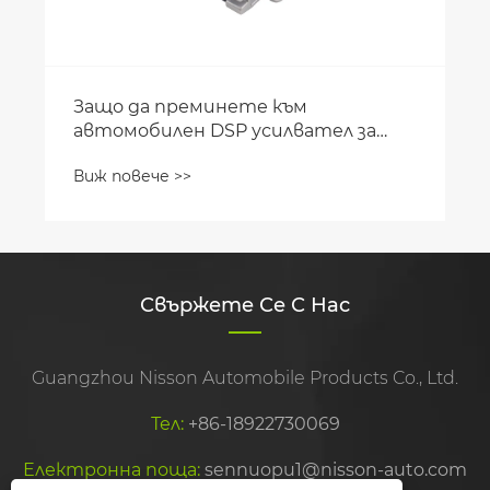
Свържете Се С Нас
Guangzhou Nisson Automobile Products Co., Ltd.
Тел:
+86-18922730069
Електронна поща:
sennuopu1@nisson-auto.com