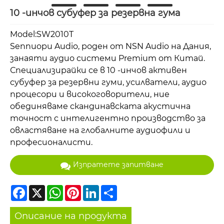
10 -инчов субуфер за резервна гума
Model:SW2010T
Sennuopu Audio, роден от NSN Audio на Дания,
занаяти аудио системи Premium от Китай.
Специализирайки се в 10 -инчов активен
субуфер за резервни гуми, усилватели, аудио
процесори и високоговорители, ние
обединяваме скандинавската акустична
точност с интелигентно производство за
овластяване на глобалните аудиофили и
професионалисти.
Изпратете запитване
Facebook
X
WhatsApp
Pinterest
LinkedIn
Share
Описание на продукта