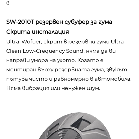
в
SW-2010T резервен субуфер за гума
Скрита инсталация
Ultra-Wofuer, скрит в резервни гуми Ultra-
Clean Low-Crequency Sound, няма да ви
направи умора на ухото. Когато е
монтиран върху резервната гума, звукът
пътува чисто и равномерно в автомобила.
Няма вибрация или ненужен шум.