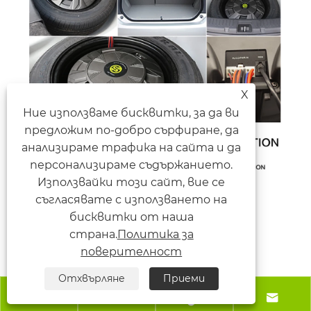
X
Ние използваме бисквитки, за да ви
предложим по-добро сърфиране, да
анализираме трафика на сайта и да
персонализираме съдържанието.
Използвайки този сайт, вие се
съгласявате с използването на
бисквитки от наша
страна.
Политика за
поверителност
Отхвърляне
Приеми



