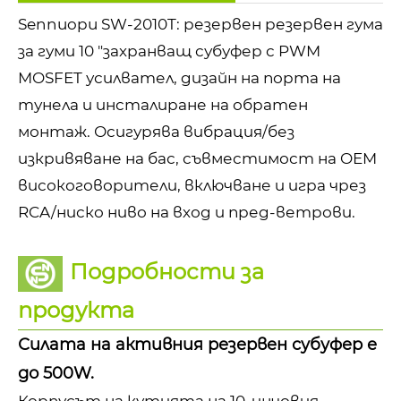
Sennuopu SW-2010T: резервен резервен гума
за гуми 10 "захранващ субуфер с PWM
MOSFET усилвател, дизайн на порта на
тунела и инсталиране на обратен
монтаж. Осигурява вибрация/без
изкривяване на бас, съвместимост на OEM
високоговорители, включване и игра чрез
RCA/ниско ниво на вход и пред-ветрови.
Подробности за
продукта
Силата на активния резервен субуфер е
до 500W.