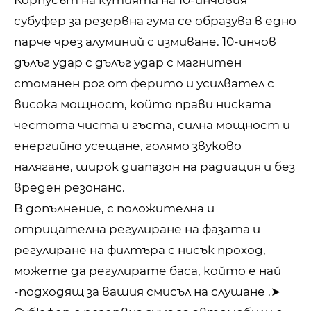
Корпусът на кутията на 10-инчовия
субуфер за резервна гума се образува в едно
парче чрез алуминий с измиване. 10-инчов
дълъг удар с дълъг удар с магнитен
стоманен рог от ферито и усилвател с
висока мощност, който прави ниската
честота чиста и гъста, силна мощност и
енергийно усещане, голямо звуково
налягане, широк диапазон на радиация и без
вреден резонанс.
В допълнение, с положителна и
отрицателна регулиране на фазата и
регулиране на филтъра с нисък проход,
можете да регулирате баса, който е най
-подходящ за вашия смисъл на слушане .➤