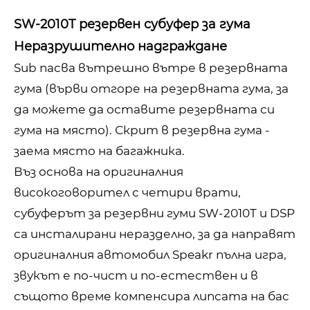
SW-2010T резервен субуфер за гума
Неразрушително надграждане
Sub пасва вътрешно вътре в резервната
гума (върви отгоре на резервната гума, за
да можете да оставите резервната си
гума на място). Скрит в резервна гума -
заема място на багажника.
Въз основа на оригиналния
високоговорител с четири врати,
субуферът за резервни гуми SW-2010T и DSP
са инсталирани неразделно, за да направят
оригиналния автомобил Speakr пълна игра,
звукът е по-чист и по-естествен и в
същото време компенсира липсата на бас