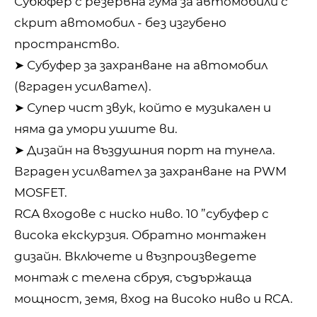
Субюфер с резервна гума за автомобили с
скрит автомобил - без изгубено
пространство.
➤ Субуфер за захранване на автомобил
(вграден усилвател).
➤ Супер чист звук, който е музикален и
няма да умори ушите ви.
➤ Дизайн на въздушния порт на тунела.
Вграден усилвател за захранване на PWM
MOSFET.
RCA входове с ниско ниво. 10 ”субуфер с
висока екскурзия. Обратно монтажен
дизайн. Включете и възпроизведете
монтаж с телена сбруя, съдържаща
мощност, земя, вход на високо ниво и RCA.